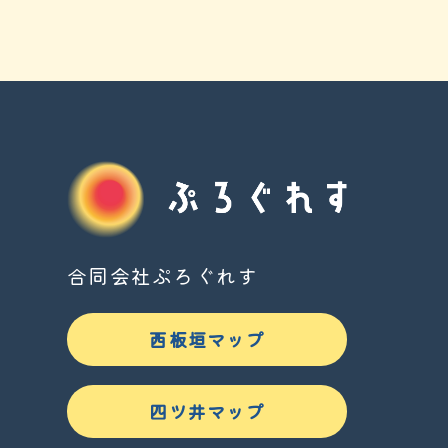
合同会社ぷろぐれす
西板垣マップ
四ツ井マップ